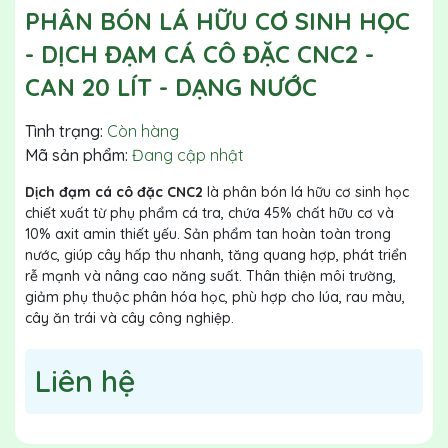
PHÂN BÓN LÁ HỮU CƠ SINH HỌC
- DỊCH ĐẠM CÁ CÔ ĐẶC CNC2 -
CAN 20 LÍT - DẠNG NƯỚC
Tình trạng:
Còn hàng
Mã sản phẩm:
Đang cập nhật
Dịch đạm cá cô đặc CNC2
là phân bón lá hữu cơ sinh học
chiết xuất từ phụ phẩm cá tra, chứa 45% chất hữu cơ và
10% axit amin thiết yếu. Sản phẩm tan hoàn toàn trong
nước, giúp cây hấp thu nhanh, tăng quang hợp, phát triển
rễ mạnh và nâng cao năng suất. Thân thiện môi trường,
giảm phụ thuộc phân hóa học, phù hợp cho lúa, rau màu,
cây ăn trái và cây công nghiệp.
Liên hệ