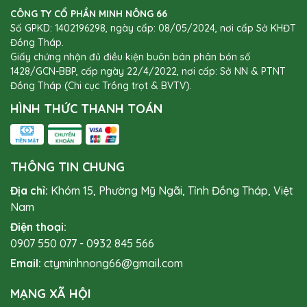
CÔNG TY CỔ PHẦN MINH NÔNG 66
Cây cảnh, hoa kiểng,…
Số GPKD: 1402196298, ngày cấp: 08/05/2024, nơi cấp Sở KHĐT
Đồng Tháp.
👉 Bạn đang sử dụng
Phân bón lá hữu cơ sinh học –
Giấy chứng nhận đủ điều kiện buôn bán phân bón số
Dịch đạm cá cô đặc CNC2
cho mô hình canh tác nào?
1428/GCN-BBP, cấp ngày 22/4/2022, nơi cấp: Sở NN & PTNT
Hãy để lại bình luận và chia sẻ kinh nghiệm cùng
Minh
Đồng Tháp (Chi cục Trồng trọt & BVTV).
Nông 66
nhé!
HÌNH THỨC THANH TOÁN
THÔNG TIN CHUNG
Địa chỉ:
Khóm 15, Phường Mỹ Ngãi, Tỉnh Đồng Tháp, Việt
Nam
Điện thoại:
0907 550 077
-
0932 845 566
Email:
ctyminhnong66@gmail.com
MẠNG XÃ HỘI