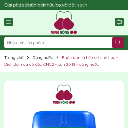
Công ty cổ phần Minh Nông 66
Giải pháp phân bón hữu cơ và đất sạch
Trang chủ
Dạng nước
Phân bón lá hữu cơ sinh học -
Dịch đạm cá cô đặc CNC2 - can 20 lít - dạng nước