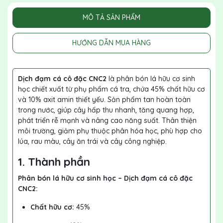
MÔ TẢ SẢN PHẨM
HƯỚNG DẪN MUA HÀNG
Dịch đạm cá cô đặc CNC2
là phân bón lá hữu cơ sinh
học chiết xuất từ phụ phẩm cá tra, chứa 45% chất hữu cơ
và 10% axit amin thiết yếu. Sản phẩm tan hoàn toàn
trong nước, giúp cây hấp thu nhanh, tăng quang hợp,
phát triển rễ mạnh và nâng cao năng suất. Thân thiện
môi trường, giảm phụ thuộc phân hóa học, phù hợp cho
lúa, rau màu, cây ăn trái và cây công nghiệp.
1. Thành phần
Phân bón lá hữu cơ sinh học – Dịch đạm cá cô đặc
CNC2:
Chất hữu cơ:
45%