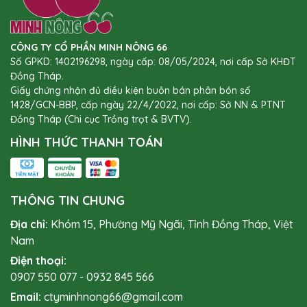
CÔNG TY CỔ PHẦN MINH NÔNG 66
Số GPKD: 1402196298, ngày cấp: 08/05/2024, nơi cấp Sở KHĐT
Đồng Tháp.
Giấy chứng nhận đủ điều kiện buôn bán phân bón số
1428/GCN-BBP, cấp ngày 22/4/2022, nơi cấp: Sở NN & PTNT
Đồng Tháp (Chi cục Trồng trọt & BVTV).
HÌNH THỨC THANH TOÁN
THÔNG TIN CHUNG
Địa chỉ:
Khóm 15, Phường Mỹ Ngãi, Tỉnh Đồng Tháp, Việt
Nam
Điện thoại:
0907 550 077
-
0932 845 566
Email:
ctyminhnong66@gmail.com