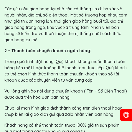
Các yêu cầu giao hàng tại nhà cần có thông tin chính xác về
người nhận, địa chỉ, số điện thoại. Một số trường hợp nhạy cảm
như: giá trị đơn hàng lớn, thời gian giao hàng buổi tối, địa chỉ
giao hàng trong ngõ, khu vực xa trung tâm. Nhân viên bán
hàng sẽ kiểm tra và thoả thuận thêm, thống nhất cách thức
giao hàng cụ thể.
2 – Thanh toán chuyển khoản ngân hàng:
Trong quá trình đặt hàng, Quý khách không muốn thanh toán
bằng tiền mặt hoặc không thể thanh toán trực tiếp, Quý khách
có thể chọn hình thức thanh toán chuyển khoản theo số tài
khoản được các chuyên viên tư vấn cung cấp.
Vui lòng ghi vào nội dung chuyển khoản ( Tên + Số Điện Thoại)
được đưa trên hóa đơn bán hàng.
Chụp lại màn hình giao dịch thành công trên điện thoại hoặc
chụp biên lai giao dịch gửi qua zalo nhân viên bán hàng.
Khách hàng có thể thanh toán trước 100% giá trị sản phẩm
qua một trong các tài khoản của công ty.