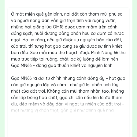
Ở một miền quê yên bình, nơi đất còn thơm mùi phù sa
và người nông dân vẫn giữ trọn tình với ruộng vườn,
những hạt giống lúa OM18 được ươm mầm trên cánh
đồng sạch, nuôi dưỡng bằng phân hữu cơ đạm cá nước
ngọt. Họ tin rằng, nếu giữ được sự nguyên bản của đất,
của trời, thì từng hạt gạo cũng sẽ giữ được sự tinh khiết
ban đầu. Sau mỗi mùa thu hoạch được Minh Nông 66 thu
mua trực tiếp tại ruộng, chắt lọc kỹ lưỡng để làm nên
Gạo MN66 – dòng gạo thuần khiết và nguyên lành.
Gạo MN66 ra đời từ chính những cánh đồng ấy – hạt gạo
còn giữ nguyên lớp vỏ cám - như giữ lại phần tinh túy
nhất của đất trời. Không cần mùi thơm nhân tạo, không
cần lớp bóng hóa chất, gạo chỉ cần nấu lên là đã thơm
dịu, dẻo mềm và đầy đặn vị ngọt tự nhiên của đất trời –
một hương vị chân thật, gần gũi như chính quê nhà.
Gạo MN66 là lời nhắn nhủ: "Hãy sống chậm lại, ăn lành
hơn, và yêu thương từ những điều giản dị nhất."