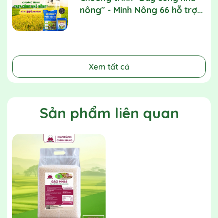
tiêu hóa và tăng cường sức đề kháng
nông" - Minh Nông 66 hỗ trợ
Phù hợp cho mọi đối tượng: trẻ em, người cao tuổi,
100% chi phí bay drone
người ăn kiêng và người cần chế độ dinh dưỡng an
toàn
3. Hướng dẫn sử dụng
Xem tất cả
Nấu cơm với lượng nước phù hợp. Tỷ lệ Gạo/Nước: 1/1
đến 1/1.5
4. Hướng dẫn bảo quản
Sản phẩm liên quan
Cất giữ nơi khô ráo, thoáng mát. Tránh ẩm ướt, mùi
lạ, côn trùng và sâu bọ
Đậy kín sau khi mở bao bì
Ship hàng toàn quốc, hỗ trợ phí ship ưu đãi.
Chúng tôi luôn mong muốn bạn có trải nghiệm tốt nhất
khi mua sắm. Nếu có bất kỳ điều gì không hài lòng về