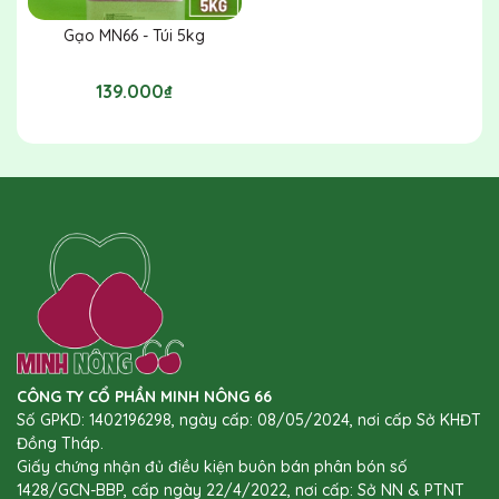
sản phẩm, xin đừng vội đánh giá, hãy liên hệ với chúng
Gạo MN66 - Túi 5kg
tôi – đội ngũ chăm sóc khách hàng luôn sẵn sàng lắng
nghe và hỗ trợ bạn tận tình.
139.000₫
Trong trường hợp sản phẩm bị lỗi hoặc giao nhầm, xin
bạn vui lòng thông báo ngay để chúng tôi xử lý nhanh
chóng và bù đắp thỏa đáng. Chúng tôi chân thành cảm
ơn bạn đã tin tưởng và đồng hành!
CÔNG TY CỔ PHẦN MINH NÔNG 66
Số GPKD: 1402196298, ngày cấp: 08/05/2024, nơi cấp Sở KHĐT
Đồng Tháp.
Giấy chứng nhận đủ điều kiện buôn bán phân bón số
1428/GCN-BBP, cấp ngày 22/4/2022, nơi cấp: Sở NN & PTNT