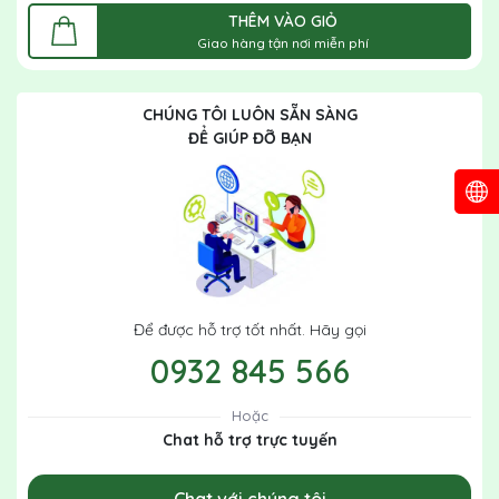
THÊM VÀO GIỎ
Giao hàng tận nơi miễn phí
CHÚNG TÔI LUÔN SẴN SÀNG
ĐỂ GIÚP ĐỠ BẠN
Để được hỗ trợ tốt nhất. Hãy gọi
0932 845 566
Hoặc
Chat hỗ trợ trực tuyến