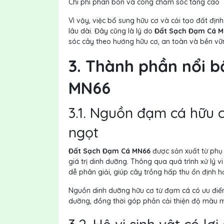
Chi phí phân bón và công chăm sóc tăng cao
Vì vậy, việc bổ sung hữu cơ và cải tạo đất định
lâu dài. Đây cũng là lý do
Đất Sạch Đạm Cá 
sóc cây theo hướng hữu cơ, an toàn và bền vữ
3. Thành phần nổi 
MN66
3.1. Nguồn đạm cá hữu 
ngọt
Đất Sạch Đạm Cá MN66
được sản xuất từ phụ 
giá trị dinh dưỡng. Thông qua quá trình xử lý
dễ phân giải, giúp cây trồng hấp thu ổn định h
Nguồn dinh dưỡng hữu cơ từ đạm cá có ưu điểm l
dưỡng, đồng thời góp phần cải thiện độ màu 