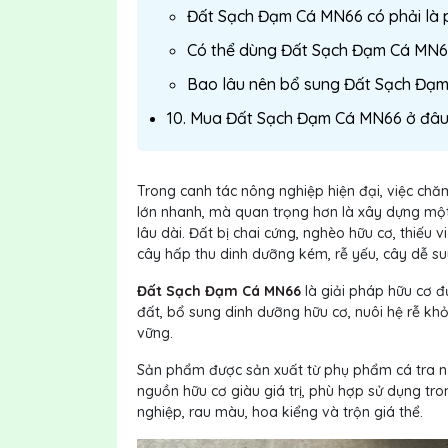
Đất Sạch Đạm Cá MN66 có phải là 
Có thể dùng Đất Sạch Đạm Cá MN6
Bao lâu nên bổ sung Đất Sạch Đạ
10. Mua Đất Sạch Đạm Cá MN66 ở đâ
Trong canh tác nông nghiệp hiện đại, việc chă
lớn nhanh, mà quan trọng hơn là xây dựng một
lâu dài. Đất bị chai cứng, nghèo hữu cơ, thiếu 
cây hấp thu dinh dưỡng kém, rễ yếu, cây dễ su
Đất Sạch Đạm Cá MN66
là giải pháp hữu cơ 
đất, bổ sung dinh dưỡng hữu cơ, nuôi hệ rễ kh
vững.
Sản phẩm được sản xuất từ
phụ phẩm cá tra n
nguồn hữu cơ giàu giá trị, phù hợp sử dụng tro
nghiệp, rau màu, hoa kiểng và trộn giá thể.