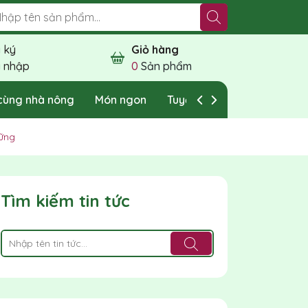
 ký
Giỏ hàng
 nhập
0
Sản phẩm
cùng nhà nông
Món ngon
Tuyển dụng
Liên hệ
vững
Tìm kiếm tin tức