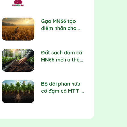
MN66
Gạo MN66 tạo
điểm nhấn cho
nhóm nông sản
sạch với câu
chuyện từ giống
Đất sạch đạm cá
lúa OM18
MN66 mở ra thêm
giải pháp nền
trồng cho rau
màu, hoa kiểng và
Bộ đôi phân hữu
cây ăn trái
cơ đạm cá MTT và
MTT02 tiếp tục là
trục sản phẩm chủ
lực của Minh Nông
66