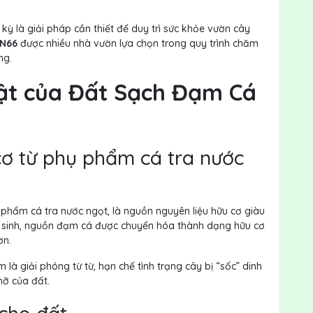
 kỳ là giải pháp cần thiết để duy trì sức khỏe vườn cây
MN66
được nhiều nhà vườn lựa chọn trong quy trình chăm
ng.
bật của Đất Sạch Đạm Cá
cơ từ phụ phẩm cá tra nước
phẩm cá tra nước ngọt, là nguồn nguyên liệu hữu cơ giàu
 vi sinh, nguồn đạm cá được chuyển hóa thành dạng hữu cơ
ơn.
à giải phóng từ từ, hạn chế tình trạng cây bị “sốc” dinh
mỡ của đất.