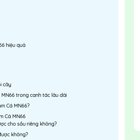
66 hiệu quả
i cây
á MN66 trong canh tác lâu dài
Đạm Cá MN66?
Đạm Cá MN66
ợc cho sầu riêng không?
 được không?