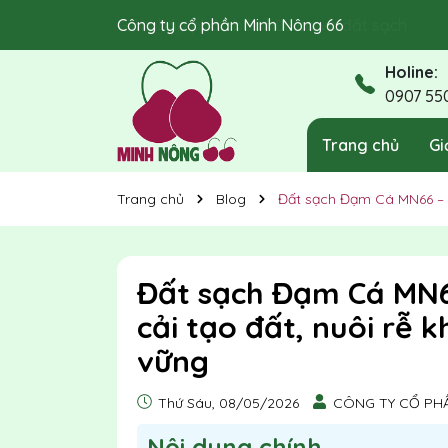
Công ty cổ phần Minh Nông 66
Giải pháp phân bón hữu cơ và đất sạch
Holine:
0907 55
Trang chủ
Gi
Trang chủ
Blog
Đất sạch Đạm Cá MN66 – Gi
Đất sạch Đạm Cá MN66
cải tạo đất, nuôi rễ 
vững
Thứ Sáu, 08/05/2026
CÔNG TY CỔ PH
Nôi dung chính