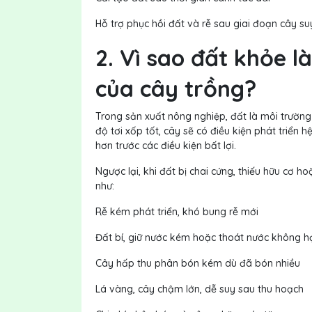
Hỗ trợ phục hồi đất và rễ sau giai đoạn cây su
2. Vì sao đất khỏe 
của cây trồng?
Trong sản xuất nông nghiệp, đất là môi trường 
độ tơi xốp tốt, cây sẽ có điều kiện phát triển 
hơn trước các điều kiện bất lợi.
Ngược lại, khi đất bị chai cứng, thiếu hữu cơ 
như:
Rễ kém phát triển, khó bung rễ mới
Đất bí, giữ nước kém hoặc thoát nước không h
Cây hấp thu phân bón kém dù đã bón nhiều
Lá vàng, cây chậm lớn, dễ suy sau thu hoạch