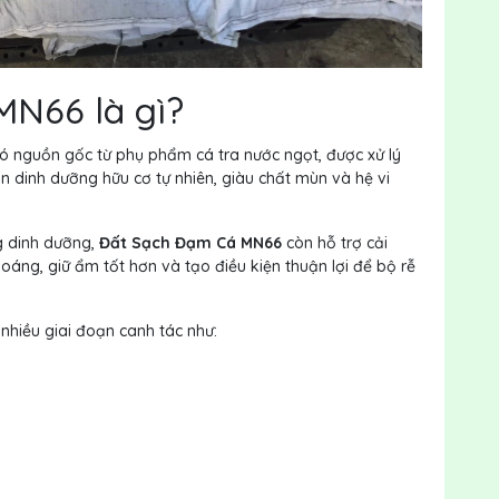
MN66 là gì?
ó nguồn gốc từ phụ phẩm cá tra nước ngọt, được xử lý
 dinh dưỡng hữu cơ tự nhiên, giàu chất mùn và hệ vi
g dinh dưỡng,
Đất Sạch Đạm Cá MN66
còn hỗ trợ cải
hoáng, giữ ẩm tốt hơn và tạo điều kiện thuận lợi để bộ rễ
nhiều giai đoạn canh tác như: