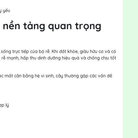
y yếu
là nền tảng quan trọng
sống trực tiếp của bộ rễ. Khi đất khỏe, giàu hữu cơ và có
hệ rễ mạnh, hấp thu dinh dưỡng hiệu quả và chống chịu tốt
hoặc mất cân bằng hệ vi sinh, cây thường gặp các vấn đề
ợp lý