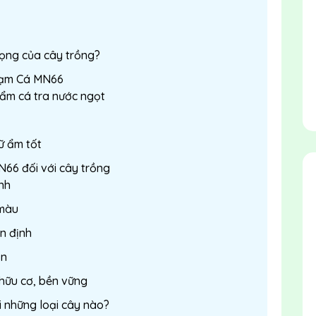
rọng của cây trồng?
 Đạm Cá MN66
hẩm cá tra nước ngọt
iữ ẩm tốt
66 đối với cây trồng
ạnh
 màu
ổn định
ón
 hữu cơ, bền vững
 những loại cây nào?