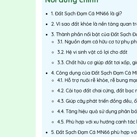
1. Đất Sạch Đạm Cá MN66 là gì?
2. Vì sao đất khỏe là nền tảng quan t
3. Thành phần nổi bật của Đất Sạch
3.1. Nguồn đạm cá hữu cơ từ phụ p
3.2. Hệ vi sinh vật có lợi cho đất
3.3. Chất hữu cơ giúp đất tơi xốp, g
4. Công dụng của Đất Sạch Đạm Cá MN
4.1. Hỗ trợ nuôi rễ khỏe, rễ bung m
4.2. Cải tạo đất chai cứng, đất bạc
4.3. Giúp cây phát triển đồng đều, 
4.4. Tăng hiệu quả sử dụng phân b
4.5. Phù hợp với xu hướng canh tác
5. Đất Sạch Đạm Cá MN66 phù hợp với