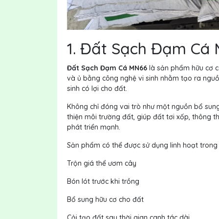
1. Đất Sạch Đạm Cá 
Đất Sạch Đạm Cá MN66
là sản phẩm hữu cơ c
và ủ bằng công nghệ vi sinh nhằm tạo ra nguồn
sinh có lợi cho đất.
Không chỉ đóng vai trò như một nguồn bổ sun
thiện môi trường đất, giúp đất tơi xốp, thông t
phát triển mạnh.
Sản phẩm có thể được sử dụng linh hoạt trong 
Trộn giá thể ươm cây
Bón lót trước khi trồng
Bổ sung hữu cơ cho đất
Cải tạo đất sau thời gian canh tác dài