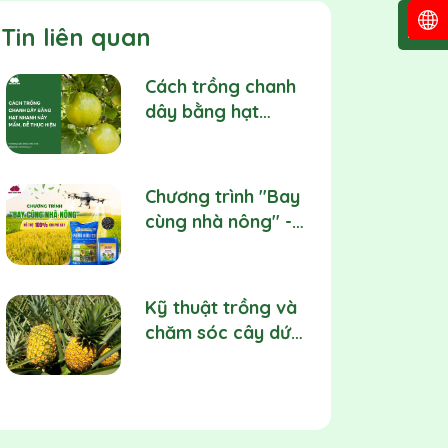
Tin liên quan
Cách trồng chanh
dây bằng hạt
nhanh nảy mầm,
dễ thực hiện
Chương trình "Bay
cùng nhà nông" -
Minh Nông 66 hỗ
trợ 100% chi phí
bay drone
Kỹ thuật trồng và
chăm sóc cây dứa
đúng chuẩn cho
năng suất cao