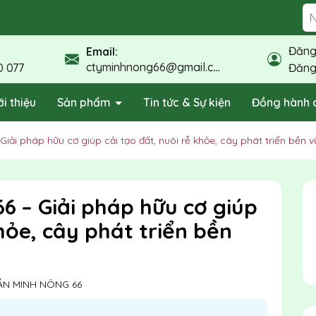
Đăng
Email:
ctyminhnong66@gmail.com
0 077
Đăng
ới thiệu
Sản phẩm
Tin tức & Sự kiện
Đồng hành 
ải pháp hữu cơ giúp cải tạo đất, nuôi rễ khỏe, cây phát triển bền 
 – Giải pháp hữu cơ giúp
khỏe, cây phát triển bền
ẦN MINH NÔNG 66