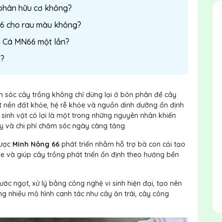
phân hữu cơ không?
6 cho rau màu không?
m Cá MN66 một lần?
u?
m sóc cây trồng không chỉ dừng lại ở bón phân để cây
 nền đất khỏe, hệ rễ khỏe và nguồn dinh dưỡng ổn định
vi sinh vật có lợi là một trong những nguyên nhân khiến
y và chi phí chăm sóc ngày càng tăng.
được
Minh Nông 66
phát triển nhằm hỗ trợ bà con cải tạo
ỏe và giúp cây trồng phát triển ổn định theo hướng bền
ước ngọt
, xử lý bằng
công nghệ vi sinh hiện đại
, tạo nên
ng nhiều mô hình canh tác như cây ăn trái, cây công